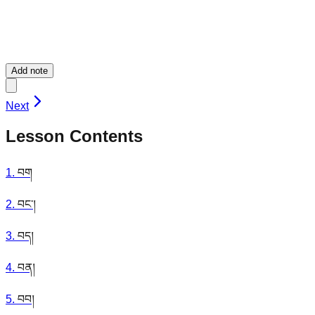
Add note
Next
Lesson Contents
1
.
བག
2
.
བང་།
3
.
བད།
4
.
བན།
5
.
བབ།