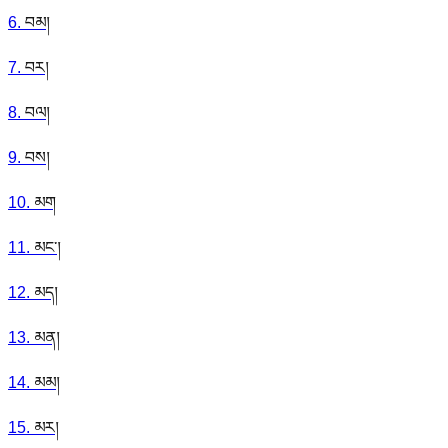
6
.
བམ།
7
.
བར།
8
.
བལ།
9
.
བས།
10
.
མག
11
.
མང་།
12
.
མད།
13
.
མན།
14
.
མམ།
15
.
མར།