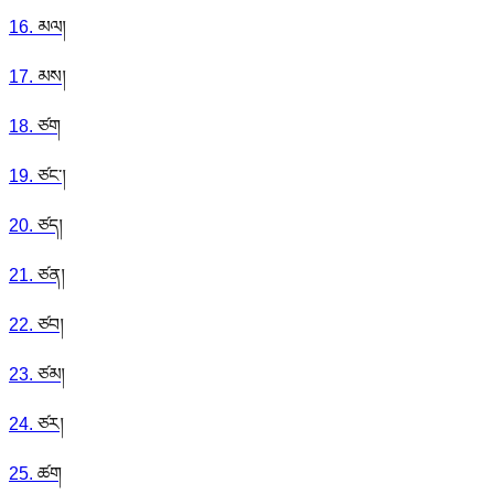
16
.
མལ།
17
.
མས།
18
.
ཙག
19
.
ཙང་།
20
.
ཙད།
21
.
ཙན།
22
.
ཙབ།
23
.
ཙམ།
24
.
ཙར།
25
.
ཚག