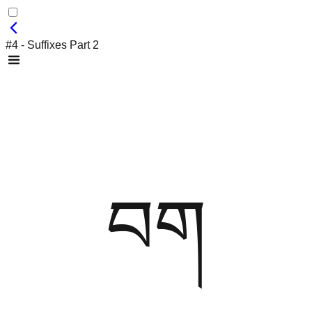
#4 - Suffixes Part 2
བག