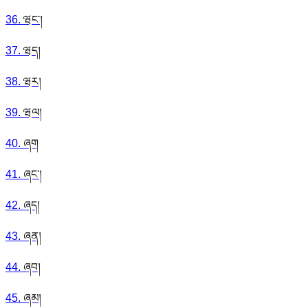
36
.
ཝང་།
37
.
ཝད།
38
.
ཝར།
39
.
ཝལ།
40
.
ཞག
41
.
ཞང་།
42
.
ཞད།
43
.
ཞན།
44
.
ཞབ།
45
.
ཞམ།