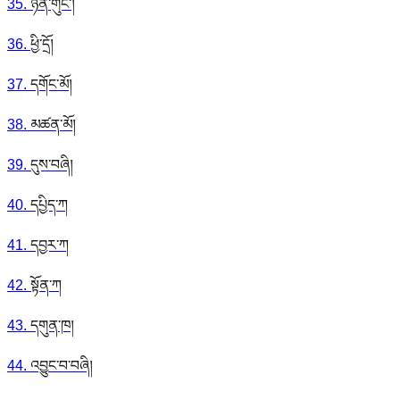
35
.
ཉིན་གུང་།
36
.
ཕྱི་དྲོ།
37
.
དགོང་མོ།
38
.
མཚན་མོ།
39
.
དུས་བཞི།
40
.
དཔྱིད་ཀ
41
.
དབྱར་ཀ
42
.
སྟོན་ཀ
43
.
དགུན་ཁ།
44
.
འབྱུང་བ་བཞི།