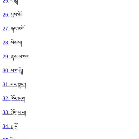
25
.
བརླ།
26
.
པུས་མོ།
27
.
རྐང་མགོ
28
.
སེམས།
29
.
ནམ་མཁའ།
30
.
ས་གཞི།
31
.
བར་སྣང་།
32
.
ཁོར་ཡུག
33
.
ཞོགས་པ།
34
.
སྔ་དྲོ།