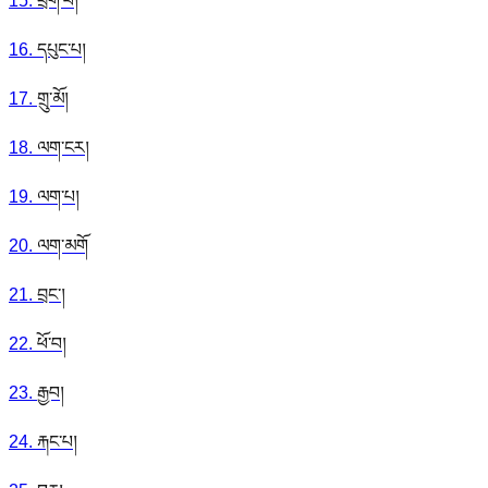
15
.
ཕྲག་པ།
16
.
དཔུང་པ།
17
.
གྲུ་མོ།
18
.
ལག་ངར།
19
.
ལག་པ།
20
.
ལག་མགོ
21
.
བྲང་།
22
.
ཕོ་བ།
23
.
རྒྱབ།
24
.
རྐང་པ།