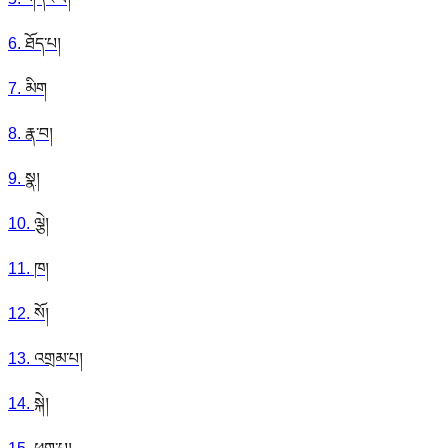
6
.
ཐོད་པ།
7
.
མིག
8
.
རྣ་བ།
9
.
སྣ།
10
.
ལྕེ།
11
.
ཁ།
12
.
སོ།
13
.
འགྲམ་པ།
14
.
སྐེ།