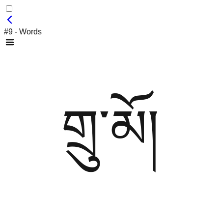
#9 - Words
གྲུ་མོ།