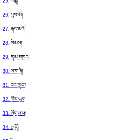
25
.
བརླ།
26
.
པུས་མོ།
27
.
རྐང་མགོ
28
.
སེམས།
29
.
ནམ་མཁའ།
30
.
ས་གཞི།
31
.
བར་སྣང་།
32
.
ཁོར་ཡུག
33
.
ཞོགས་པ།
34
.
སྔ་དྲོ།