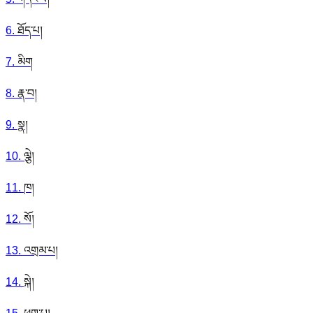
6
.
ཐོད་པ།
7
.
མིག
8
.
རྣ་བ།
9
.
སྣ།
10
.
ལྕེ།
11
.
ཁ།
12
.
སོ།
13
.
འགྲམ་པ།
14
.
སྐེ།