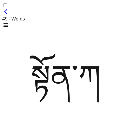
#9 - Words
སྟོན་ཀ