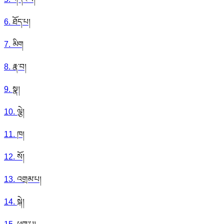
6
.
ཐོད་པ།
7
.
མིག
8
.
རྣ་བ།
9
.
སྣ།
10
.
ལྕེ།
11
.
ཁ།
12
.
སོ།
13
.
འགྲམ་པ།
14
.
སྐེ།