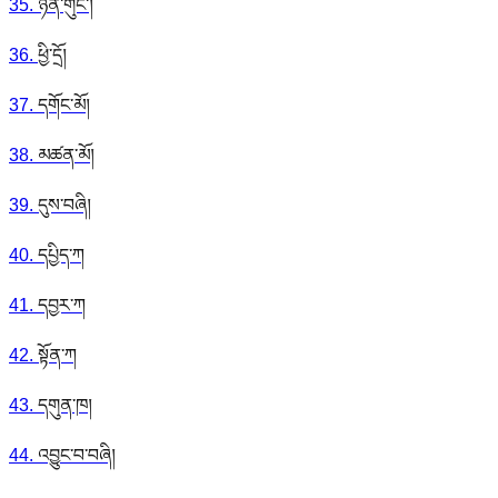
35
.
ཉིན་གུང་།
36
.
ཕྱི་དྲོ།
37
.
དགོང་མོ།
38
.
མཚན་མོ།
39
.
དུས་བཞི།
40
.
དཔྱིད་ཀ
41
.
དབྱར་ཀ
42
.
སྟོན་ཀ
43
.
དགུན་ཁ།
44
.
འབྱུང་བ་བཞི།