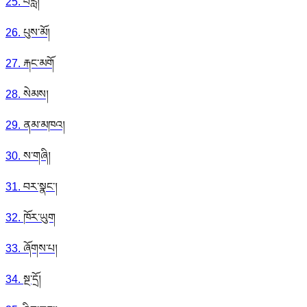
25
.
བརླ།
26
.
པུས་མོ།
27
.
རྐང་མགོ
28
.
སེམས།
29
.
ནམ་མཁའ།
30
.
ས་གཞི།
31
.
བར་སྣང་།
32
.
ཁོར་ཡུག
33
.
ཞོགས་པ།
34
.
སྔ་དྲོ།