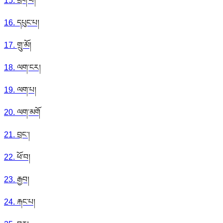
15
.
ཕྲག་པ།
16
.
དཔུང་པ།
17
.
གྲུ་མོ།
18
.
ལག་ངར།
19
.
ལག་པ།
20
.
ལག་མགོ
21
.
བྲང་།
22
.
ཕོ་བ།
23
.
རྒྱབ།
24
.
རྐང་པ།