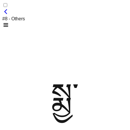
#8 - Others
སྨྱ་